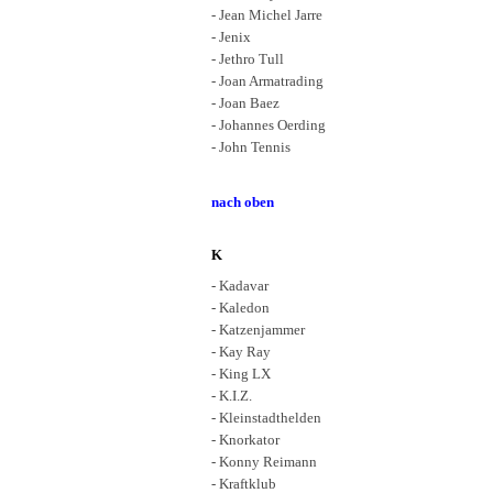
- Jean Michel Jarre
- Jenix
- Jethro Tull
- Joan Armatrading
- Joan Baez
- Johannes Oerding
- John Tennis
nach oben
K
- Kadavar
- Kaledon
- Katzenjammer
- Kay Ray
- King LX
- K.I.Z.
- Kleinstadthelden
- Knorkator
- Konny Reimann
- Kraftklub