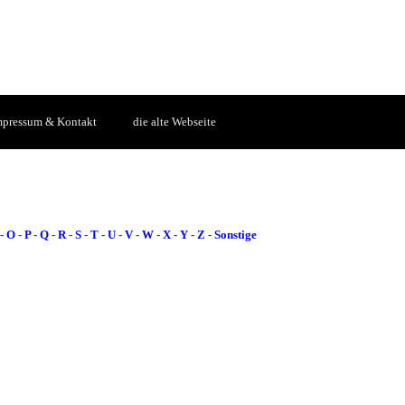
mpressum & Kontakt
die alte Webseite
-
O
-
P
-
Q
-
R
-
S
-
T
-
U
-
V
-
W
-
X
-
Y
-
Z
-
Sonstige