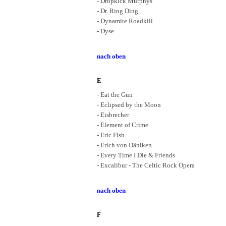
- Dropkick Murphys
- Dr. Ring Ding
- Dynamite Roadkill
- Dyse
nach oben
E
- Eat the Gun
- Eclipsed by the Moon
- Eisbrecher
- Element of Crime
- Eric Fish
- Erich von Däniken
- Every Time I Die & Friends
- Excalibur - The Celtic Rock Opera
nach oben
F