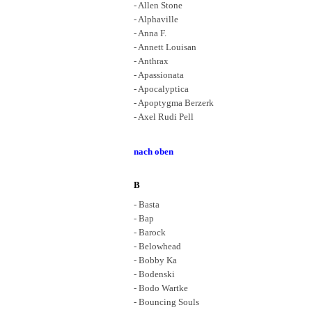
- Allen Stone
- Alphaville
- Anna F.
- Annett Louisan
- Anthrax
- Apassionata
- Apocalyptica
- Apoptygma Berzerk
- Axel Rudi Pell
nach oben
B
- Basta
- Bap
- Barock
- Belowhead
- Bobby Ka
- Bodenski
- Bodo Wartke
- Bouncing Souls