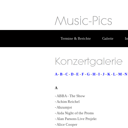
Termine & Berichte
Galerie
I
A
-
B
-
C
-
D
-
E
-
F
-
G
-
H
-
I
-
J
-
K
-
L
-
M
-
N
A
- ABBA - The Show
- Achim Reichel
- Ahzumjot
- Aida Night of the Proms
- Alan Parsons Live Projekt
- Alice Cooper