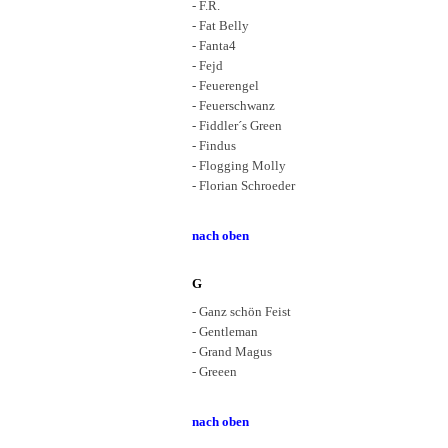
- F.R.
- Fat Belly
- Fanta4
- Fejd
- Feuerengel
- Feuerschwanz
- Fiddler´s Green
- Findus
- Flogging Molly
- Florian Schroeder
nach oben
G
- Ganz schön Feist
- Gentleman
- Grand Magus
- Greeen
nach oben