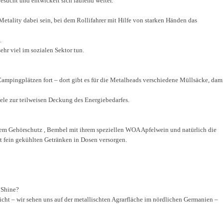
sucht und entwickelt sich laufend weiter.
Metality dabei sein, bei dem Rollifahrer mit Hilfe von starken Händen das
.
ehr viel im sozialen Sektor tun.
ampingplätzen fort – dort gibt es für die Metalheads verschiedene Müllsäcke, dam
e zur teilweisen Deckung des Energiebedarfes.
ichem Gehörschutz , Bembel mit ihrem speziellen WOA Apfelwein und natürlich die
t fein gekühlten Getränken in Dosen versorgen.
 Shine?
 nicht – wir sehen uns auf der metallischten Agrarfläche im nördlichen Germanien –