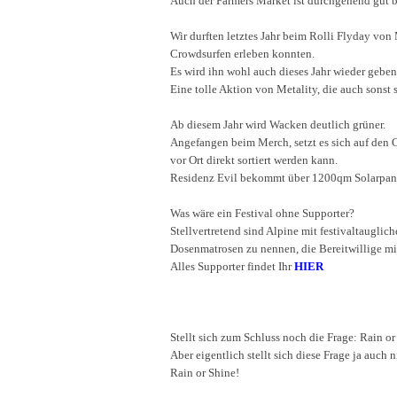
Auch der Farmers Market ist durchgehend gut be
Wir durften letztes Jahr beim Rolli Flyday von 
Crowdsurfen erleben konnten.
Es wird ihn wohl auch dieses Jahr wieder geben
Eine tolle Aktion von Metality, die auch sonst s
Ab diesem Jahr wird Wacken deutlich grüner.
Angefangen beim Merch, setzt es sich auf den C
vor Ort direkt sortiert werden kann.
Residenz Evil bekommt über 1200qm Solarpanel
Was wäre ein Festival ohne Supporter?
Stellvertretend sind Alpine mit festivaltaugl
Dosenmatrosen zu nennen, die Bereitwillige mi
Alles Supporter findet Ihr
HIER
Stellt sich zum Schluss noch die Frage: Rain or
Aber eigentlich stellt sich diese Frage ja auch
Rain or Shine!