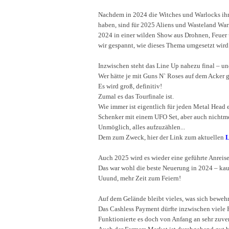
Nachdem in 2024 die Witches und Warlocks ihr
haben, sind für 2025 Aliens und Wasteland Warr
2024 in einer wilden Show aus Drohnen, Feuer
wir gespannt, wie dieses Thema umgesetzt wird
Inzwischen steht das Line Up nahezu final – und
Wer hätte je mit Guns N` Roses auf dem Acker 
Es wird groß, definitiv!
Zumal es das Tourfinale ist.
Wie immer ist eigentlich für jeden Metal Head 
Schenker mit einem UFO Set, aber auch nichtm
Unmöglich, alles aufzuzählen...
Dem zum Zweck, hier der Link zum aktuellen
Auch 2025 wird es wieder eine geführte Anreise
Das war wohl die beste Neuerung in 2024 – kau
Uuund, mehr Zeit zum Feiern!
Auf dem Gelände bleibt vieles, was sich bewehrt
Das Cashless Payment dürfte inzwischen viele 
Funktionierte es doch von Anfang an sehr zuver